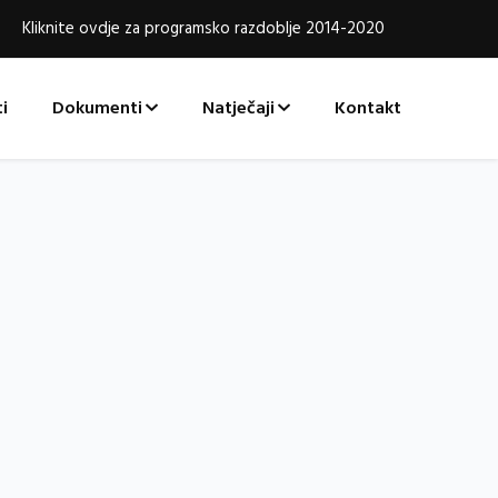
Kliknite ovdje za programsko razdoblje 2014-2020
i
Dokumenti
Natječaji
Kontakt