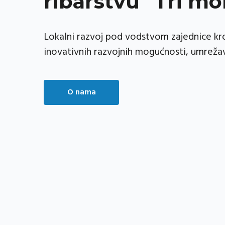
razvojne strategije
Preuzmi inicijativu i postani članom LAGUR-a 
sudjeluj u stvaranju i provedbi lokalne strategi
Preuzmi obrazac