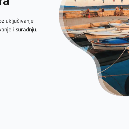
"Tri mora" te
je u ribarstvu.