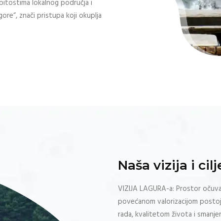
bitostima lokalnog područja i
ore“, znači pristupa koji okuplja
Naša vizija i cilj
VIZIJA LAGURA-a: Prostor očuvane
povećanom valorizacijom postoj
rada, kvalitetom života i smanje