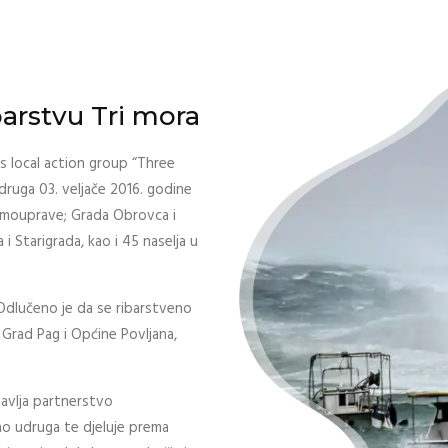
barstvu Tri mora
es local action group “Three
udruga 03. veljače 2016. godine
samouprave; Grada Obrovca i
i Starigrada, kao i 45 naselja u
 Odlučeno je da se ribarstveno
 Grad Pag i Općine Povljana,
avlja partnerstvo
ao udruga te djeluje prema