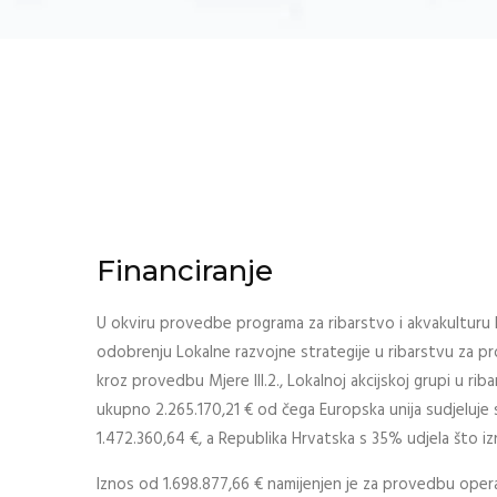
Financiranje
U okviru provedbe programa za ribarstvo i akvakulturu 
odobrenju Lokalne razvojne strategije u ribarstvu za p
kroz provedbu Mjere III.2., Lokalnoj akcijskoj grupi u rib
ukupno 2.265.170,21 € od čega Europska unija sudjeluje 
1.472.360,64 €, a Republika Hrvatska s 35% udjela što iz
Iznos od 1.698.877,66 € namijenjen je za provedbu operac