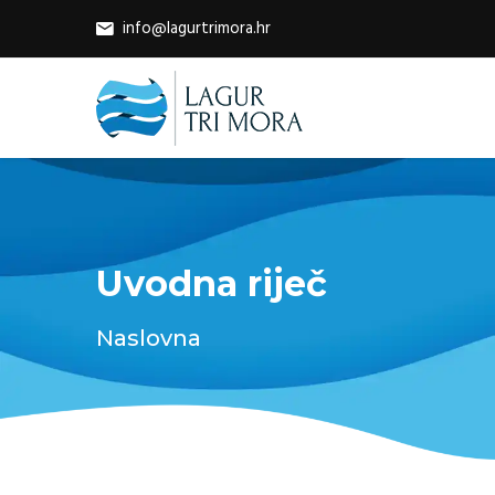
info@lagurtrimora.hr
Uvodna riječ
Naslovna