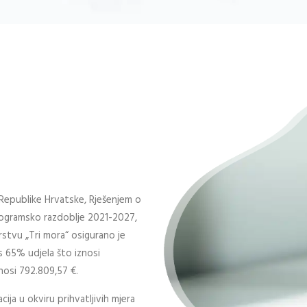
Republike Hrvatske, Rješenjem o
rogramsko razdoblje 2021-2027,
arstvu „Tri mora“ osigurano je
s 65% udjela što iznosi
nosi 792.809,57 €.
ija u okviru prihvatljivih mjera