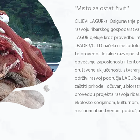
"Misto za ostat živit."
CILJEVI LAGUR-a: Osiguravanje pr
razvoju ribarskog gospodarstva i
LAGUR djeluje kroz provedbu integ
LEADER/CLLD načela i metodolog
te provedba lokalne razvojne s
povećanje zaposlenosti i terito
društvene uključenosti, stvaran
održivi razvoj područja LAGUR-a 
zaštiti prirode i očuvanju biorazn
provedbu projekta razvoja ribar
ekološko socijalnom, kulturnom
ruralnom ribarstvenom području