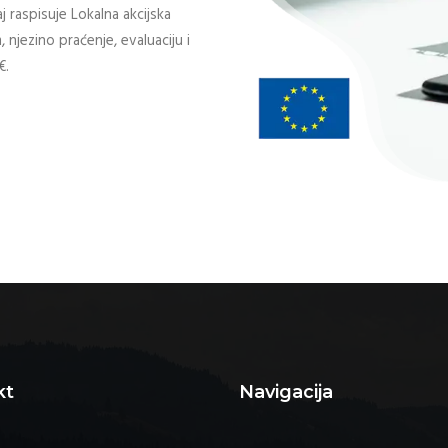
j raspisuje Lokalna akcijska
, njezino praćenje, evaluaciju i
€.
kt
Navigacija