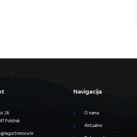
kt
Navigacija
bi 26
O nama
41 Poličnik
Aktualno
o@lagurtrimora.hr