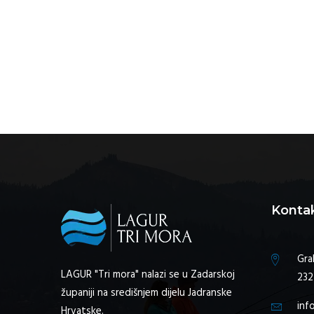
Konta
Gra
LAGUR "Tri mora" nalazi se u Zadarskoj
232
županiji na središnjem dijelu Jadranske
inf
Hrvatske.