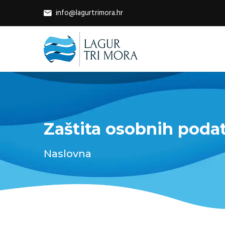
info@lagurtrimora.hr
Zaštita osobnih poda
Naslovna