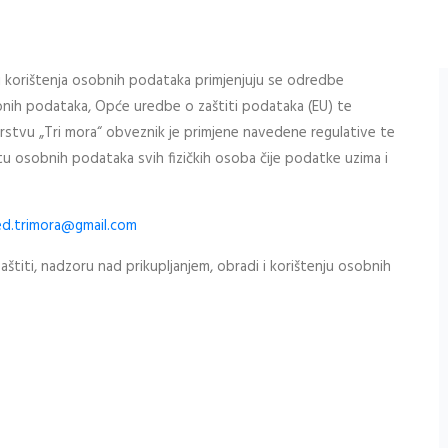
i korištenja osobnih podataka primjenjuju se odredbe
bnih podataka, Opće uredbe o zaštiti podataka (EU) te
barstvu „Tri mora“ obveznik je primjene navedene regulative te
titu osobnih podataka svih fizičkih osoba čije podatke uzima i
ed.trimora@gmail.com
zaštiti, nadzoru nad prikupljanjem, obradi i korištenju osobnih