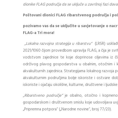
dionike FLAG područja da se uključe u završnoj fazi davan
Poštovani dionici FLAG ribarstvenog područja i po
pozivamo vas da se uključite u savjetovanje o nac
FLAG-a Tri mora!
„Lokalna razvojna strategija u ribarstvu“
(LRSR) usklađ
2021/1060 čijom provedbom upravlja FLAG, a čija je
svr
vodstvom zajednice te koje doprinose ciljevima iz 
održivog plavog gospodarstva u obalnim, otočnim i ko
akvakulturnih zajednica.
Strategijama lokalnog razvoja p
akvakulturnim područjima bolje iskoriste i ostvare do
iskoriste i ojačaju okolišne, kulturne, društvene i ljudske
„Ribarstveno područje“
je
obalno, otočno i kopneno 
gospodarskom i društvenom smislu koje udovoljava uvjet
„Pripremna potpora“ („Narodne novine“, broj 77/23).