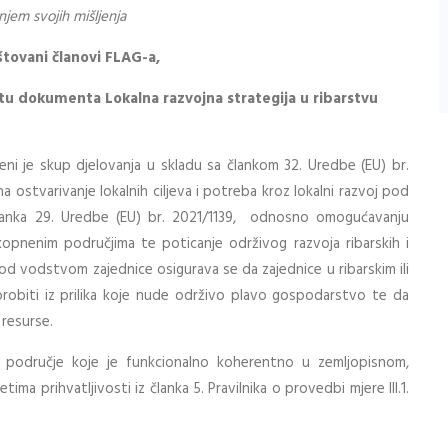
jem svojih mišljenja
štovani članovi FLAG-a,
rtu dokumenta Lokalna razvojna strategija u ribarstvu
eni je
skup djelovanja u skladu sa člankom 32. Uredbe (EU) br.
ha ostvarivanje lokalnih ciljeva i potreba kroz lokalni razvoj pod
članka 29. Uredbe (EU) br. 2021/1139, odnosno omogućavanju
pnenim područjima te poticanje održivog razvoja ribarskih i
od vodstvom zajednice osigurava se da zajednice u ribarskim ili
brobiti iz prilika koje nude održivo plavo gospodarstvo te da
 resurse.
područje koje je funkcionalno koherentno u zemljopisnom,
ima prihvatljivosti iz članka 5.
Pravilnika o provedbi mjere III.1.