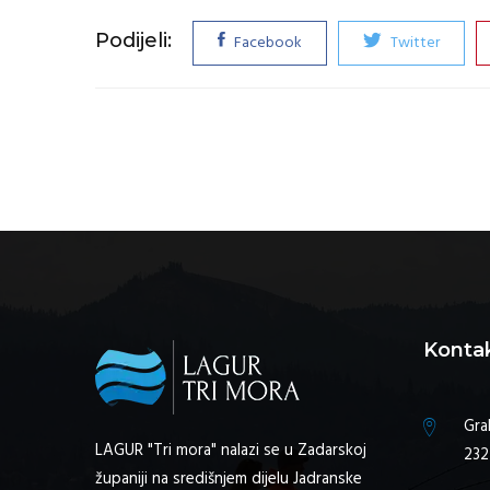
Podijeli:
Facebook
Twitter
Konta
Gra
LAGUR "Tri mora" nalazi se u Zadarskoj
232
županiji na središnjem dijelu Jadranske