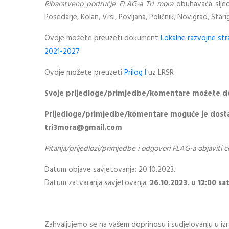
Ribarstveno područje FLAG-a Tri mora
obuhavaća sljed
Posedarje, Kolan, Vrsi, Povljana, Poličnik, Novigrad, Stari
Ovdje možete preuzeti dokument
Lokalne razvojne str
2021-2027
Ovdje možete preuzeti
Prilog I
uz LRSR
Svoje prijedloge/primjedbe/komentare možete d
Prijedloge/primjedbe/komentare moguće je dostavi
tri3mora@gmail.com
Pitanja/prijedlozi/primjedbe i odgovori FLAG-a objaviti 
Datum objave savjetovanja: 20.10.2023.
Datum zatvaranja savjetovanja:
26.10.2023. u 12:00 sat
Zahvaljujemo se na vašem doprinosu i sudjelovanju u izr