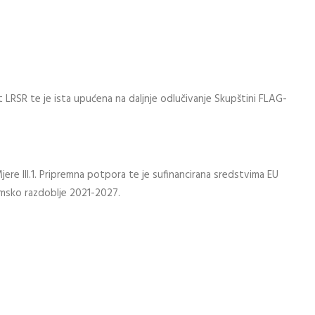
rt LRSR te je ista upućena na daljnje odlučivanje Skupštini FLAG-
jere III.1. Pripremna potpora te je sufinancirana sredstvima EU
amsko razdoblje 2021-2027.