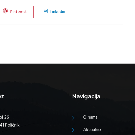
Pinterest
Linkedin
kt
Navigacija
bi 26
O nama
41 Poličnik
Aktualno