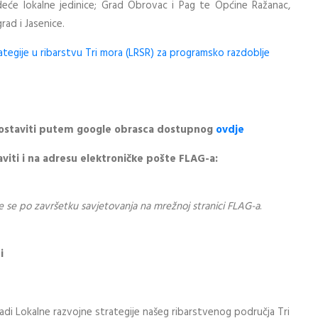
eće lokalne jedinice; Grad Obrovac i Pag te Općine Ražanac,
grad i Jasenice.
ategije u ribarstvu Tri mora (LRSR) za programsko razdoblje
ostaviti putem google obrasca dostupnog
ovdje
ti i na adresu elektroničke pošte FLAG-a:
će se po završetku savjetovanja na mrežnoj stranici FLAG-a
.
i
adi Lokalne razvojne strategije našeg ribarstvenog područja Tri