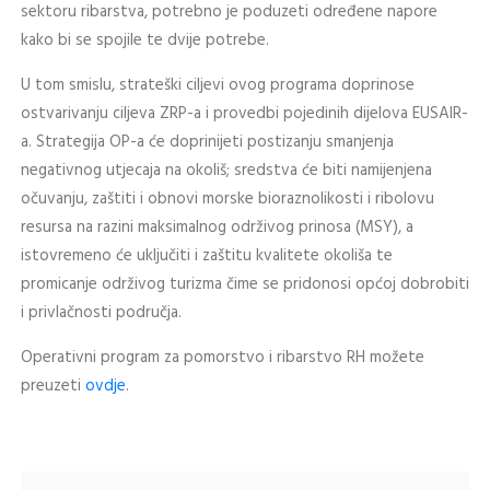
sektoru ribarstva, potrebno je poduzeti određene napore
kako bi se spojile te dvije potrebe.
U tom smislu, strateški ciljevi ovog programa doprinose
ostvarivanju ciljeva ZRP-a i provedbi pojedinih dijelova EUSAIR-
a. Strategija OP-a će doprinijeti postizanju smanjenja
negativnog utjecaja na okoliš; sredstva će biti namijenjena
očuvanju, zaštiti i obnovi morske bioraznolikosti i ribolovu
resursa na razini maksimalnog održivog prinosa (MSY), a
istovremeno će uključiti i zaštitu kvalitete okoliša te
promicanje održivog turizma čime se pridonosi općoj dobrobiti
i privlačnosti područja.
Operativni program za pomorstvo i ribarstvo RH možete
preuzeti
ovdje
.