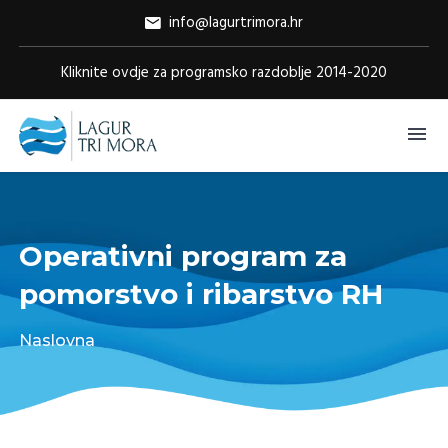
info@lagurtrimora.hr
Kliknite ovdje za programsko razdoblje 2014-2020
Operativni program za
pomorstvo i ribarstvo RH
Naslovna