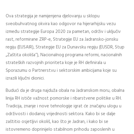
Ova strategija je namijenjena djelovanju u sklopu
sveobuhvatnog okvira kao odgovor na hijerarhijsku vezu
između strategije Europa 2020 za pametan, održiv i uključiv
rast, reformirane ZRP-e, Strategije EU za Jadransko-jonsku
regiju (EUSAIR), Strategije EU za Dunavsku regiju (EUSDR, Stup
„Zaštita okoliša“), Nacionalnog programa reformi, nacionalnih
strateških razvojnih prioriteta koje je RH definirala u
Sporazumu o Partnerstvu i sektorskim ambicijama koje su
izrazili ključni dionici.
Budući da je druga najduža obala na Jadranskom moru, obalna
linija RH ističe važnost pomorske i ribarstvene politike u RH.
Tradicija, znanje i nove tehnologije igrat će značajnu ulogu u
održivosti i dodanoj vrijednosti sektora. Kako bi se dalje
zaštitio osjetljivi okoliš, kao što je Jadran, i kako bi se
istovremeno doprinijelo stabilnom prihodu zaposlenih u