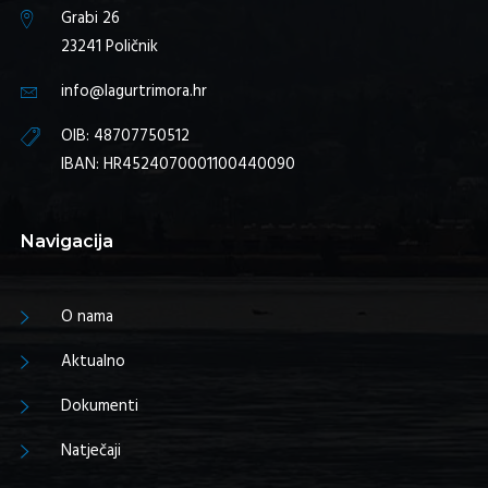
Grabi 26
23241 Poličnik
info@lagurtrimora.hr
OIB: 48707750512
IBAN: HR4524070001100440090
Navigacija
O nama
Aktualno
Dokumenti
Natječaji