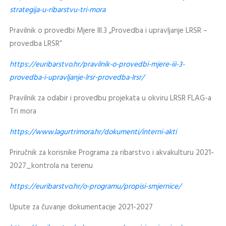
strategija-u-ribarstvu-tri-mora
Pravilnik o provedbi Mjere III.3 „Provedba i upravljanje LRSR –
provedba LRSR“
https://euribarstvo.hr/pravilnik-o-provedbi-mjere-iii-3-
provedba-i-upravljanje-lrsr-provedba-lrsr/
Pravilnik za odabir i provedbu projekata u okviru LRSR FLAG-a
Tri mora
https://www.lagurtrimora.hr/dokumenti/interni-akti
Priručnik za korisnike Programa za ribarstvo i akvakulturu 2021-
2027_kontrola na terenu
https://euribarstvo.hr/o-programu/propisi-smjernice/
Upute za čuvanje dokumentacije 2021-2027