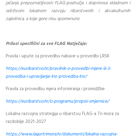
jačanja prepoznatljivosti FLAG-područja i doprinosa skladnom i
održivom lokalnom razvoju ribarstvenih i akvakulturnih
zajednica, a koje gore nisu spomenute.
Prilozi specifični za sve FLAG Natječaje:
Pravila i upute za provedbu nabave u provedbi LRSR
https://euribarstvo.hr/pravilnik-o-provedbi-mjere-iii-3-
provedba-i-upravljanje-lrsr-provedba-lrsr/
Pravila za provedbu mjera informiranja i promidžbe
https://euribarstvo.hr/o-programu/propisi-smjernice/
Lokalna razvojna strategija u ribarstvu FLAG-a Tri mora za
razdoblje 2021-2027
https://www.lagurtrimora.hr/dokumenti/lokalna-razvojna-