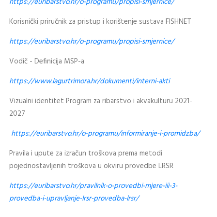
https://euribarstvo.hr/o-programu/propisi-smjernice/
Korisnički priručnik za pristup i korištenje sustava FISHNET
https://euribarstvo.hr/o-programu/propisi-smjernice/
Vodič - Definicija MSP-a
https://www.lagurtrimora.hr/dokumenti/interni-akti
Vizualni identitet Program za ribarstvo i akvakulturu 2021-
2027
https://euribarstvo.hr/o-programu/informiranje-i-promidzba/
Pravila i upute za izračun troškova prema metodi
pojednostavljenih troškova u okviru provedbe LRSR
https://euribarstvo.hr/pravilnik-o-provedbi-mjere-iii-3-
provedba-i-upravljanje-lrsr-provedba-lrsr/