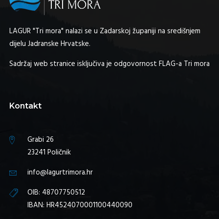
LAGUR "Tri mora" nalazi se u Zadarskoj županiji na središnjem
dijelu Jadranske Hrvatske.
Sadržaj web stranice isključiva je odgovornost FLAG-a Tri mora
Kontakt
Grabi 26
23241 Poličnik
info@lagurtrimora.hr
OIB: 48707750512
IBAN: HR4524070001100440090