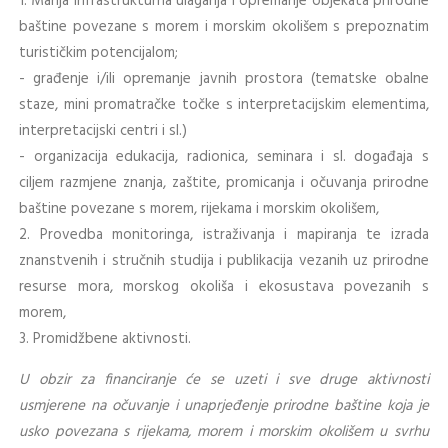
1. Manja infrastrukturna ulaganja i opremanje objekata prirodne
baštine povezane s morem i morskim okolišem s prepoznatim
turističkim potencijalom;
- građenje i/ili opremanje javnih prostora (tematske obalne
staze, mini promatračke točke s interpretacijskim elementima,
interpretacijski centri i sl.)
- organizacija edukacija, radionica, seminara i sl. događaja s
ciljem razmjene znanja, zaštite, promicanja i očuvanja prirodne
baštine povezane s morem, rijekama i morskim okolišem,
2. Provedba monitoringa, istraživanja i mapiranja te izrada
znanstvenih i stručnih studija i publikacija vezanih uz prirodne
resurse mora, morskog okoliša i ekosustava povezanih s
morem,
3. Promidžbene aktivnosti.
U obzir za financiranje će se uzeti i sve druge aktivnosti
usmjerene na očuvanje i unaprjeđenje prirodne baštine koja je
usko povezana s rijekama, morem i morskim okolišem u svrhu