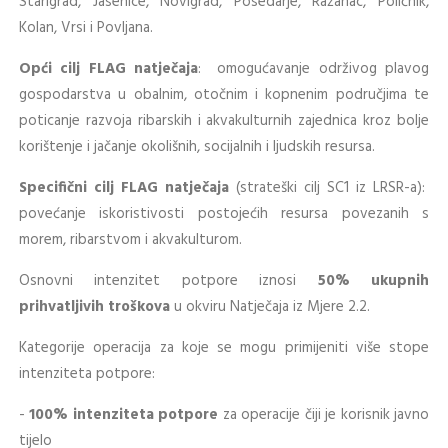
Starigrad, Jasenice, Novigrad, Posedarje, Ražanac, Poličnik,
Kolan, Vrsi i Povljana.
Opći cilj FLAG natječaja
: omogućavanje održivog plavog
gospodarstva u obalnim, otočnim i kopnenim područjima te
poticanje razvoja ribarskih i akvakulturnih zajednica kroz bolje
korištenje i jačanje okolišnih, socijalnih i ljudskih resursa.
Specifični cilj FLAG natječaja
(strateški cilj SC1 iz LRSR-a):
povećanje iskoristivosti postojećih resursa povezanih s
morem, ribarstvom i akvakulturom.
Osnovni intenzitet potpore iznosi
50% ukupnih
prihvatljivih troškova
u okviru Natječaja iz Mjere 2.2.
Kategorije operacija za koje se mogu primijeniti više stope
intenziteta potpore:
-
100% intenziteta potpore
za operacije čiji je korisnik javno
tijelo