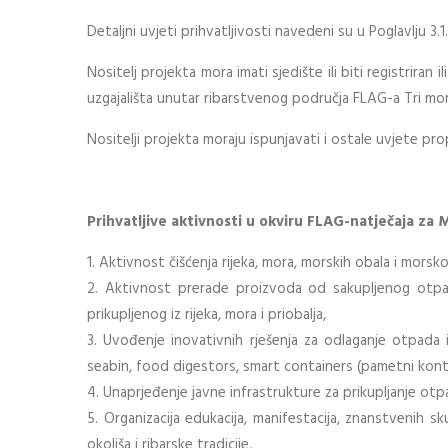
Detaljni uvjeti prihvatljivosti navedeni su u Poglavlju 3.1.
Nositelj projekta mora imati sjedište ili biti registriran i
uzgajališta unutar ribarstvenog područja FLAG-a Tri mor
Nositelji projekta moraju ispunjavati i ostale uvjete p
Prihvatljive aktivnosti u okviru FLAG-natječaja za M
1. Aktivnost čišćenja rijeka, mora, morskih obala i mors
2. Aktivnost prerade proizvoda od sakupljenog otpad
prikupljenog iz rijeka, mora i priobalja,
3. Uvođenje inovativnih rješenja za odlaganje otpada 
seabin, food digestors, smart containers (pametni kontej
4. Unaprjeđenje javne infrastrukture za prikupljanje ot
5. Organizacija edukacija, manifestacija, znanstvenih 
okoliša i ribarske tradicije,