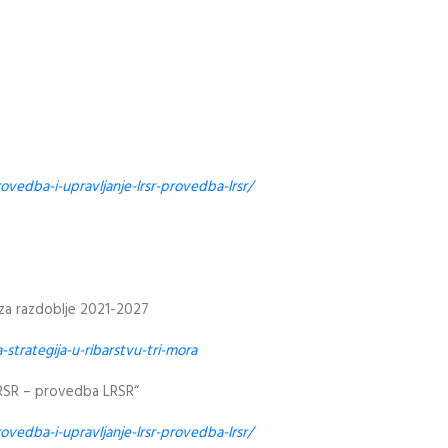
rovedba-i-upravljanje-lrsr-provedba-lrsr/
 za razdoblje 2021-2027
strategija-u-ribarstvu-tri-mora
 LRSR – provedba LRSR“
rovedba-i-upravljanje-lrsr-provedba-lrsr/