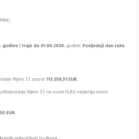
FPRA)
. godine i traje do 01.06.2026.
godine.
Posljednji dan roka
ranje Mjere 3.1. iznose
113.258,51
EUR.
financiranje Mjere 3.1. na ovom FLAG natječaju iznosi
00 EUR.
kupnih prihvatljivih troškova.