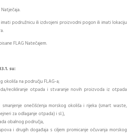
 Natječaja.
li imati podružnicu ili izdvojeni proizvodni pogon ili imati lokaciju
a.
ropisane FLAG Natečajem.
3.1. su:
kog okoliša na području FLAG-a;
a/recikliranje otpada i stvaranje novih proizvoda iz otpada
i smanjenje onečišćenja morskog okoliša i rijeka (smart waste,
neri za odlaganje otpada) i sl.),
pada obalnog područja,
skupova i drugih događaja s ciljem promicanje očuvanja morskog