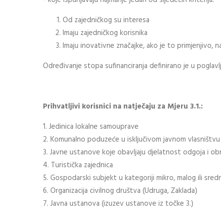
- koje ispunjavaju najmanje jedan od sljedećih kriterija:
Od zajedničkog su interesa
Imaju zajedničkog korisnika
Imaju inovativne značajke, ako je to primjenjivo, na
Određivanje stopa sufinanciranja definirano je u poglavl
Prihvatljivi korisnici na natječaju za Mjeru 3.1.:
1. Jedinica lokalne samouprave
2. Komunalno poduzeće u isključivom javnom vlasništvu
3. Javne ustanove koje obavljaju djelatnost odgoja i obra
4. Turistička zajednica
5. Gospodarski subjekt u kategoriji mikro, malog ili sre
6. Organizacija civilnog društva (Udruga, Zaklada)
7. Javna ustanova (izuzev ustanove iz točke 3.)