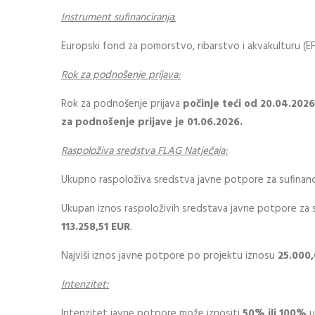
Instrument sufinanciranja
:
Europski fond za pomorstvo, ribarstvo i akvakulturu (E
Rok za podnošenje prijava:
Rok za podnošenje prijava
počinje teći od 20.04.2026
za podnošenje prijave je 01.06.2026.
Raspoloživa sredstva FLAG Natječaja:
Ukupno raspoloživa sredstva javne potpore za sufinanci
Ukupan iznos raspoloživih sredstava javne potpore za su
113.258,51
EUR
.
Najviši iznos javne potpore po projektu iznosu
25.000,
Intenzitet:
Intenzitet javne potpore može iznositi
50% ili 100%
u