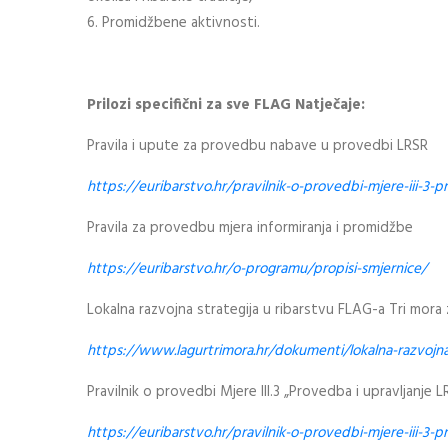
6. Promidžbene aktivnosti.
Prilozi specifični za sve FLAG Natječaje:
Pravila i upute za provedbu nabave u provedbi LRSR
https://euribarstvo.hr/pravilnik-o-provedbi-mjere-iii-3-p
Pravila za provedbu mjera informiranja i promidžbe
https://euribarstvo.hr/o-programu/propisi-smjernice/
Lokalna razvojna strategija u ribarstvu FLAG-a Tri mora
https://www.lagurtrimora.hr/dokumenti/lokalna-razvojna-
Pravilnik o provedbi Mjere III.3 „Provedba i upravljanje
https://euribarstvo.hr/pravilnik-o-provedbi-mjere-iii-3-p