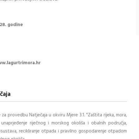
028. godine
w.lagurtrimora.hr
čaja
a provedbu Natječaja u okviru Mjere 3.1. "Zaštita rijeka, mora,
 unaprjeđenje riječnog i morskog okoliša i obalnih područja,
kosustava, recikliranje otpada i pravilno gospodarenje otpadom