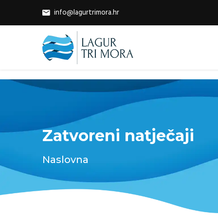
info@lagurtrimora.hr
Zatvoreni natječaji
Naslovna