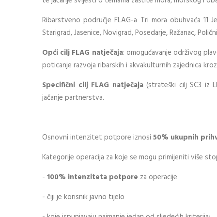
te jačanje svijesti o temama zaštite mora, morskog i oba
Ribarstveno područje FLAG-a Tri mora obuhvaća 11 Je
Starigrad, Jasenice, Novigrad, Posedarje, Ražanac, Poličnik
Opći cilj FLAG natječaja
: omogućavanje održivog plav
poticanje razvoja ribarskih i akvakulturnih zajednica kroz b
Specifični cilj FLAG natječaja
(strateški cilj SC3 iz 
jačanje partnerstva.
Osnovni intenzitet potpore iznosi
50% ukupnih prihva
Kategorije operacija za koje se mogu primijeniti više s
-
100% intenziteta potpore
za operacije
- čiji je korisnik javno tijelo