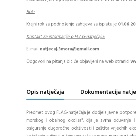
Rok:
Krajni rok za podnošenje zahtjeva za isplatu je
01.06.2
Kontakt za informacije
o FLAG-natječaju:
E-mail:
natjecaj.3mora@gmail.com
Odgovori na pitanja bit će objavljeni na web stranici
ww
Opis natječaja
Dokumentacija natje
Predmet ovog FLAG-natječaja je dodjela javne potpore z
morskog i obalnog okoliša", čija je svrha očuvanje i
osiguranje dugoročne održivosti i zaštita vrijednih e