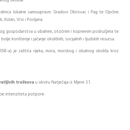
lnog okoliša.
dinica lokalne samouprave: Gradovi Obrovac i Pag te Općine
, Kolan, Vrsi i Povljana.
og gospodarstva u obalnim, otočnim i kopnenim područjima te
olje korištenje i jačanje okolišnih, socijalnih i ljudskih resursa.
LRSR-a) je zaštita rijeka, mora, morskog i obalnog okoliša kroz
tljivih troškova
u okviru Natječaja iz Mjere 3.1.
tope intenziteta potpore: