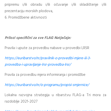
pripremu i/ili obradu i/ili očuvanje i/ili skladištenje i/ili
prezentaciju morskih plodova,
6. Promidžbene aktivnosti
Prilozi specifični za sve FLAG Natječaje:
Pravila i upute za provedbu nabave u provedbi LRSR
https://euribarstvo.hr/pravilnik-o-provedbi-mjere-iii-3-
provedba-i-upravljanje-lrsr-provedba-lrsr/
Pravila za provedbu mjera informiranja i promidžbe
https://euribarstvo.hr/o-programu/propisi-smjernice/
Lokalna razvojna strategija u ribarstvu FLAG-a Tri mora za
razdoblje 2021-2027