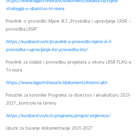
https://www.lagurtrimora.hr/dokumenti/lokalna-razvojna-
strategija-u-ribarstvu-tri-mora
Pravilnik o provedbi Mjere III.3 „Provedba i upravljanje LRSR –
provedba LRSR“
https://euribarstvo.hr/pravilnik-o-provedbi-mjere-iii-3-
provedba-i-upravljanje-lrsr-provedba-lrsr/
Pravilnik za odabir i provedbu projekata u okviru LRSR FLAG-a
Tri mora
https://www.lagurtrimora.hr/dokumenti/interni-akti
Priručnik za korisnike Programa za ribarstvo i akvakulturu 2021-
2027_kontrola na terenu
https://euribarstvo.hr/o-programu/propisi-smjernice/
Upute za čuvanje dokumentacije 2021-2027