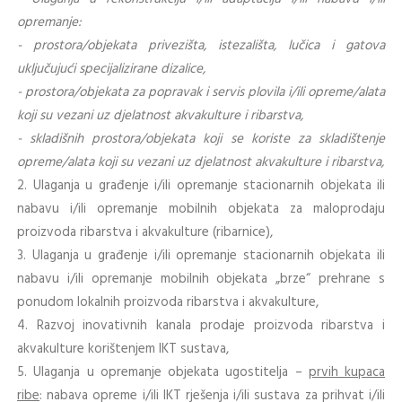
opremanje:
- prostora/objekata privezišta, istezališta, lučica i gatova
uključujući specijalizirane dizalice,
- prostora/objekata za popravak i servis plovila i/ili opreme/alata
koji su vezani uz djelatnost akvakulture i ribarstva,
- skladišnih prostora/objekata koji se koriste za skladištenje
opreme/alata koji su vezani uz djelatnost akvakulture i ribarstva,
2. Ulaganja u građenje i/ili opremanje stacionarnih objekata ili
nabavu i/ili opremanje mobilnih objekata za maloprodaju
proizvoda ribarstva i akvakulture (ribarnice),
3. Ulaganja u građenje i/ili opremanje stacionarnih objekata ili
nabavu i/ili opremanje mobilnih objekata „brze“ prehrane s
ponudom lokalnih proizvoda ribarstva i akvakulture,
4. Razvoj inovativnih kanala prodaje proizvoda ribarstva i
akvakulture korištenjem IKT sustava,
5. Ulaganja u opremanje objekata ugostitelja –
prvih kupaca
ribe
: nabava opreme i/ili IKT rješenja i/ili sustava za prihvat i/ili