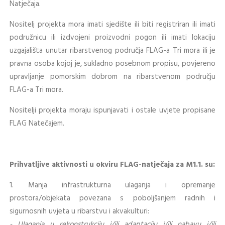
Natječaja.
Nositelj projekta mora imati sjedište ili biti registriran ili imati
podružnicu ili izdvojeni proizvodni pogon ili imati lokaciju
uzgajališta unutar ribarstvenog područja FLAG-a Tri mora ili je
pravna osoba kojoj je, sukladno posebnom propisu, povjereno
upravljanje pomorskim dobrom na ribarstvenom području
FLAG-a Tri mora.
Nositelji projekta moraju ispunjavati i ostale uvjete propisane
FLAG Natečajem.
Prihvatljive aktivnosti u okviru FLAG-natječaja za M1.1. su:
1. Manja infrastrukturna ulaganja i opremanje
prostora/objekata povezana s poboljšanjem radnih i
sigurnosnih uvjeta u ribarstvu i akvakulturi:
- Ulaganja u rekonstrukciju i/ili adaptaciju i/ili nabavu i/ili