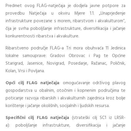
Predmet ovog FLAG-natječaja je dodjela javne potpore za
provedbu Natječaja u okviru Mjere 1.1. „Unaprjeđenje
infrastrukture povezane s morem, ribarstvom i akvakulturom“,
čija je svrha poboljšanje infrastrukture, diversifikacija i jačanje
konkurentnosti ribarstva i akvakulture.
Ribarstveno područje FLAG-a Tri mora obuhvaća 11 Jedinica
lokalne samouprave: Gradovi Obrovac i Pag te Općine
Starigrad, Jasenice, Novigrad, Posedarje, Ražanac, Poličnik,
Kolan, Vrsi i Povljana.
Opći cilj FLAG natječaja
: omogućavanje održivog plavog
gospodarstva u obalnim, otočnim i kopnenim područjima te
poticanje razvoja ribarskih i akvakulturnih zajednica kroz bolje
korištenje i jačanje okolišnih, socijalnih i ljudskih resursa.
Specifični cilj FLAG natječaja
(strateški cilj SC1 iz LRSR-
a): poboljšanje infrastrukture, diversifikacija i jačanje