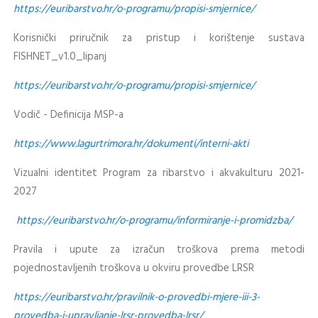
https://euribarstvo.hr/o-programu/propisi-smjernice/
Korisnički priručnik za pristup i korištenje sustava
FISHNET_v1.0_lipanj
https://euribarstvo.hr/o-programu/propisi-smjernice/
Vodič - Definicija MSP-a
https://www.lagurtrimora.hr/dokumenti/interni-akti
Vizualni identitet Program za ribarstvo i akvakulturu 2021-
2027
https://euribarstvo.hr/o-programu/informiranje-i-promidzba/
Pravila i upute za izračun troškova prema metodi
pojednostavljenih troškova u okviru provedbe LRSR
https://euribarstvo.hr/pravilnik-o-provedbi-mjere-iii-3-
provedba-i-upravljanje-lrsr-provedba-lrsr/